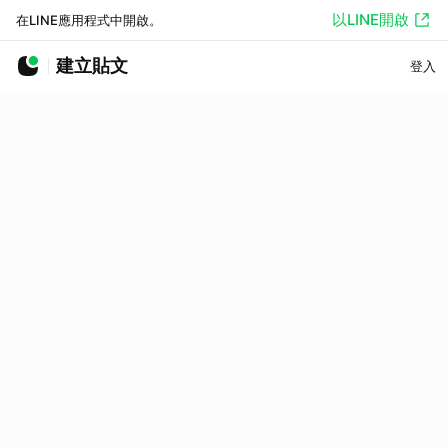
以LINE開啟
在LINE應用程式中開啟。
建立貼文
登入