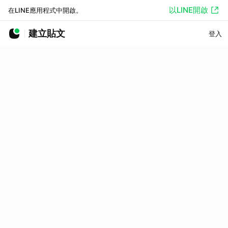
以LINE開啟
在LINE應用程式中開啟。
建立貼文
登入