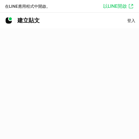
以LINE開啟
在LINE應用程式中開啟。
建立貼文
登入