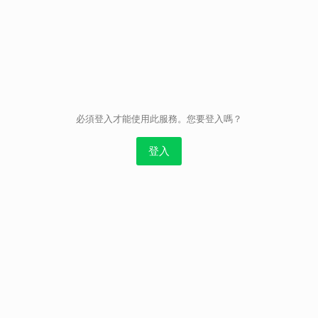
取消
必須登入才能使用此服務。您要登入嗎？
登入