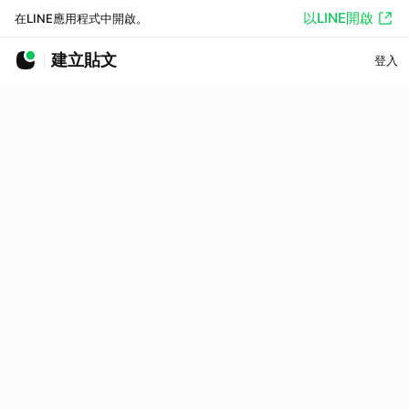
以LINE開啟
在LINE應用程式中開啟。
建立貼文
登入