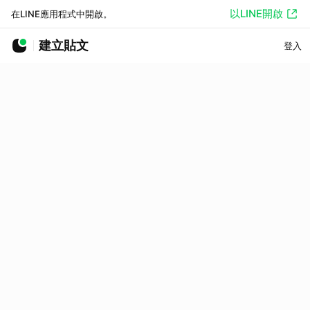
以LINE開啟
在LINE應用程式中開啟。
建立貼文
登入