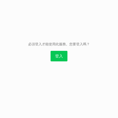
取消
必須登入才能使用此服務。您要登入嗎？
登入