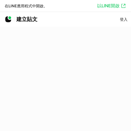
以LINE開啟
在LINE應用程式中開啟。
建立貼文
登入