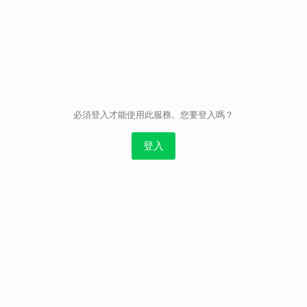
取消
必須登入才能使用此服務。您要登入嗎？
登入