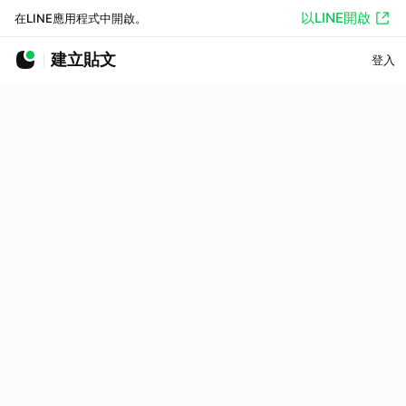
以LINE開啟
在LINE應用程式中開啟。
建立貼文
登入