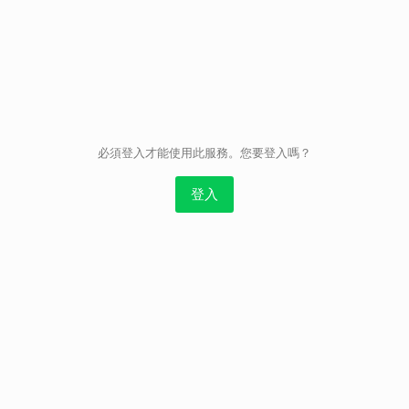
取消
必須登入才能使用此服務。您要登入嗎？
登入