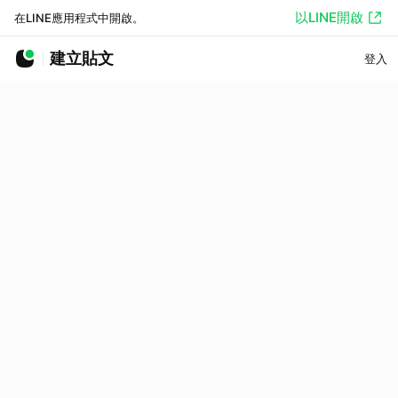
以LINE開啟
在LINE應用程式中開啟。
建立貼文
登入