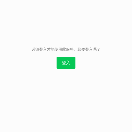
取消
必須登入才能使用此服務。您要登入嗎？
登入