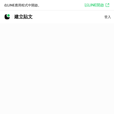
以LINE開啟
在LINE應用程式中開啟。
建立貼文
登入