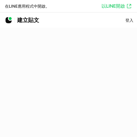
以LINE開啟
在LINE應用程式中開啟。
建立貼文
登入