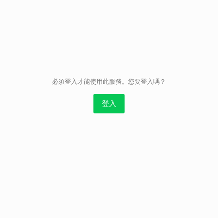
取消
必須登入才能使用此服務。您要登入嗎？
登入