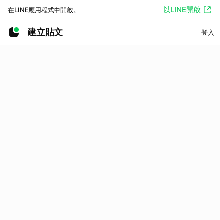
以LINE開啟
在LINE應用程式中開啟。
建立貼文
登入