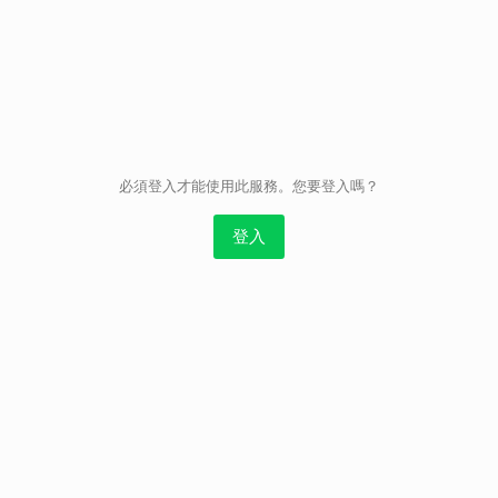
取消
必須登入才能使用此服務。您要登入嗎？
登入