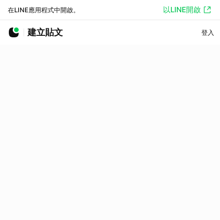
以LINE開啟
在LINE應用程式中開啟。
建立貼文
登入