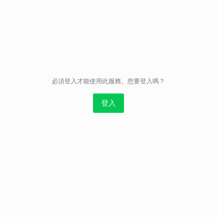
取消
必須登入才能使用此服務。您要登入嗎？
登入