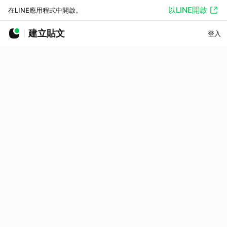
以LINE開啟
在LINE應用程式中開啟。
建立貼文
登入