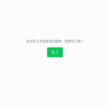
取消
必須登入才能使用此服務。您要登入嗎？
登入