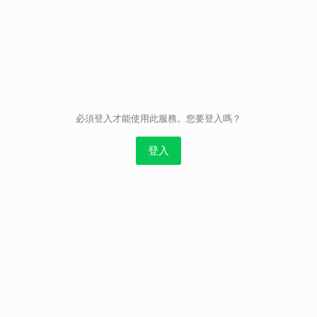
取消
必須登入才能使用此服務。您要登入嗎？
登入