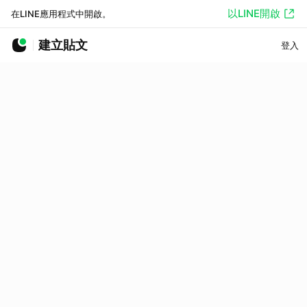
以LINE開啟
在LINE應用程式中開啟。
建立貼文
登入