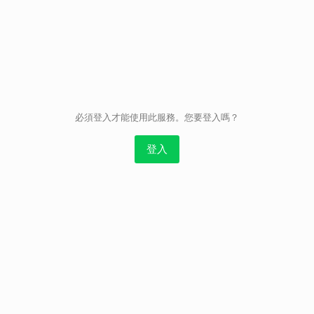
取消
必須登入才能使用此服務。您要登入嗎？
登入