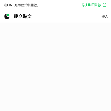
以LINE開啟
在LINE應用程式中開啟。
建立貼文
登入