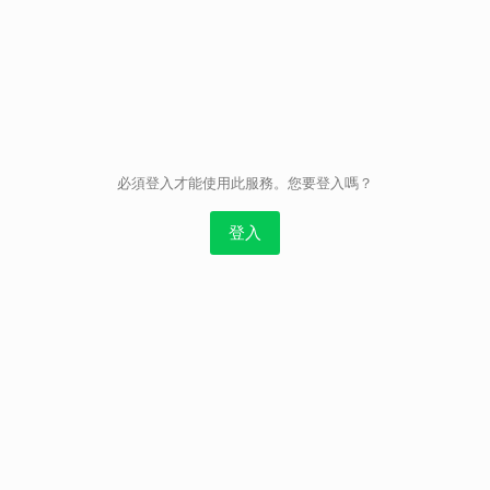
取消
必須登入才能使用此服務。您要登入嗎？
登入