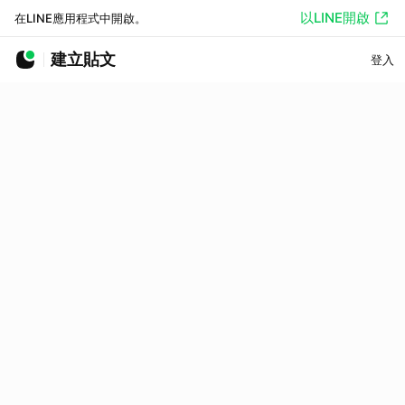
以LINE開啟
在LINE應用程式中開啟。
建立貼文
登入