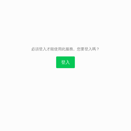
取消
必須登入才能使用此服務。您要登入嗎？
登入