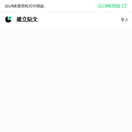
以LINE開啟
在LINE應用程式中開啟。
建立貼文
登入