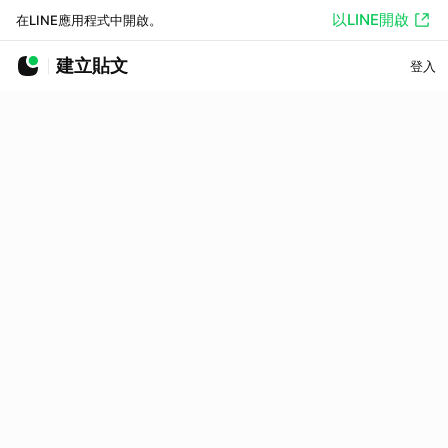
以LINE開啟
在LINE應用程式中開啟。
建立貼文
登入