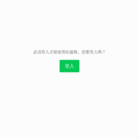
取消
必須登入才能使用此服務。您要登入嗎？
登入