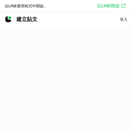
以LINE開啟
在LINE應用程式中開啟。
建立貼文
登入