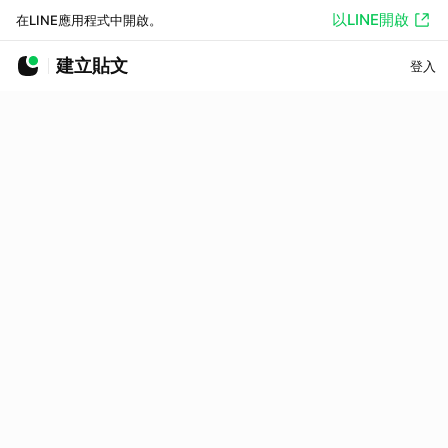
以LINE開啟
在LINE應用程式中開啟。
建立貼文
登入