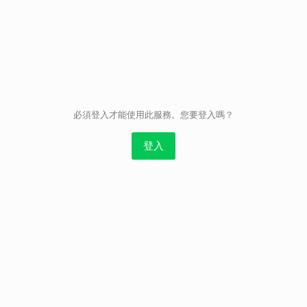
取消
必須登入才能使用此服務。您要登入嗎？
登入