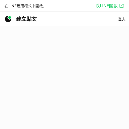
以LINE開啟
在LINE應用程式中開啟。
建立貼文
登入