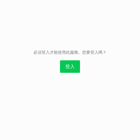
取消
必須登入才能使用此服務。您要登入嗎？
登入