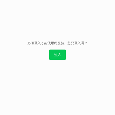
取消
必須登入才能使用此服務。您要登入嗎？
登入