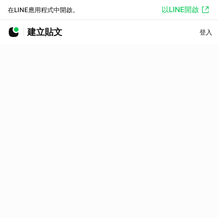
以LINE開啟
在LINE應用程式中開啟。
建立貼文
登入