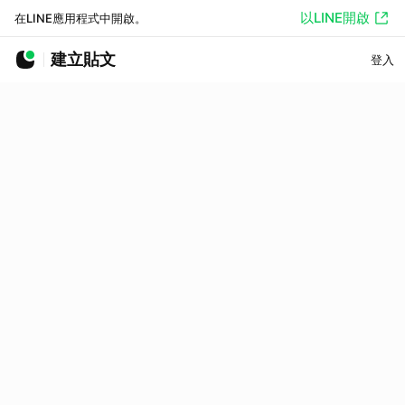
以LINE開啟
在LINE應用程式中開啟。
建立貼文
登入