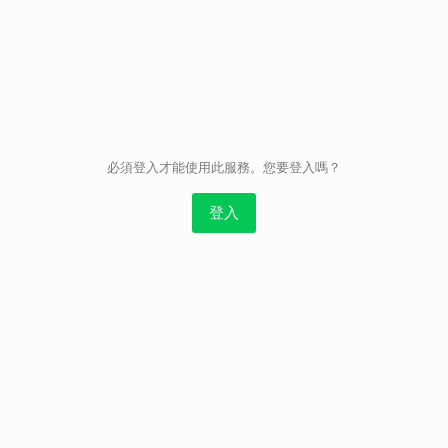
取消
必須登入才能使用此服務。您要登入嗎？
登入