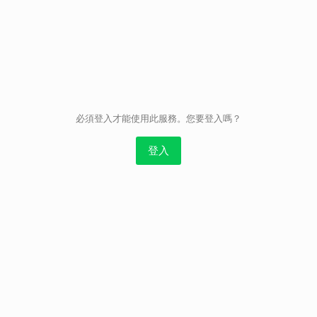
取消
必須登入才能使用此服務。您要登入嗎？
登入