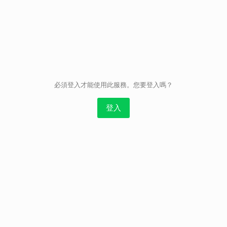
取消
必須登入才能使用此服務。您要登入嗎？
登入