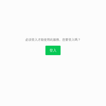
取消
必須登入才能使用此服務。您要登入嗎？
登入