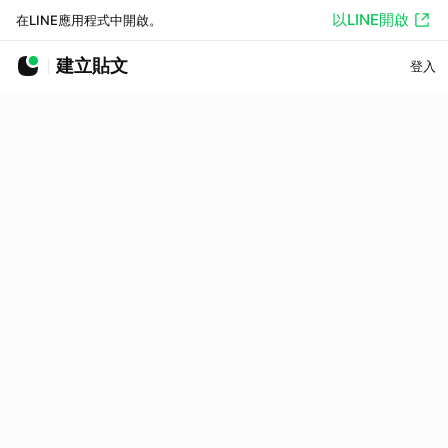
以LINE開啟
在LINE應用程式中開啟。
建立貼文
登入