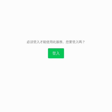
取消
必須登入才能使用此服務。您要登入嗎？
登入