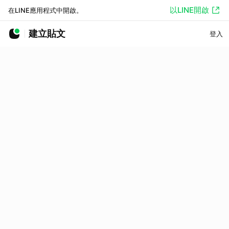
以LINE開啟
在LINE應用程式中開啟。
建立貼文
登入