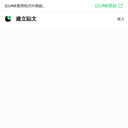
以LINE開啟
在LINE應用程式中開啟。
建立貼文
登入