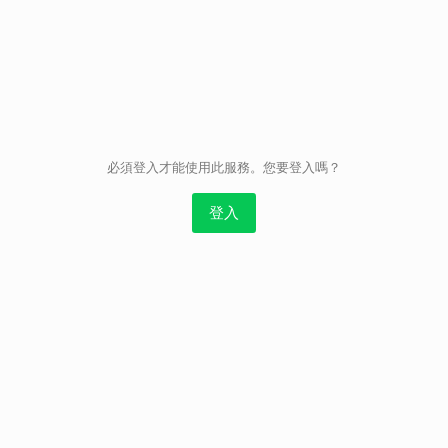
取消
必須登入才能使用此服務。您要登入嗎？
登入