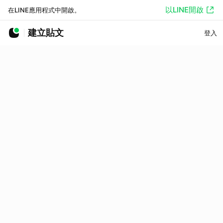
以LINE開啟
在LINE應用程式中開啟。
建立貼文
登入