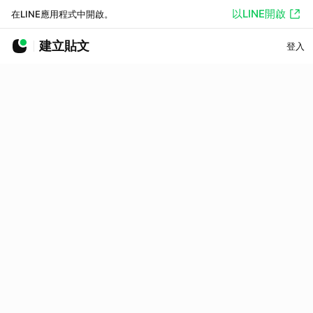
以LINE開啟
在LINE應用程式中開啟。
建立貼文
登入