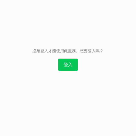
取消
必須登入才能使用此服務。您要登入嗎？
登入