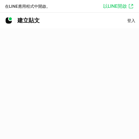
以LINE開啟
在LINE應用程式中開啟。
建立貼文
登入