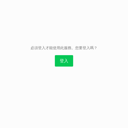
取消
必須登入才能使用此服務。您要登入嗎？
登入