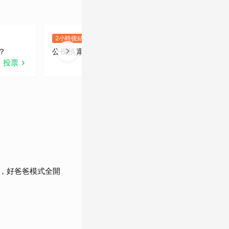
2小時後結束
8.7K人已投
？
公視預算凍刪爭議，你怎麼看？
2
投票
投票
作
，好爸爸模式全開