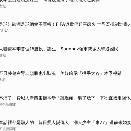
取消
太報
足球》歐洲足球總會不買帳！FIFA道歉仍難平怒火 世界盃抵制計畫
TSNA
大聯盟本季首位15勝投手誕生 Sanchez領軍費城人擊退國民
鏡報
不只膝傷右臂二頭肌也出狀況 美媒暗示「投手大谷」本季報銷
太報
不演了！費城人新四番衝本壘「跳過頭」裝了幾下「下秒直接走回休
民視新聞網
童話裡都是騙人的！昔日愛人變仇人 湖人少主「東77」遭前未婚妻
民視新聞網