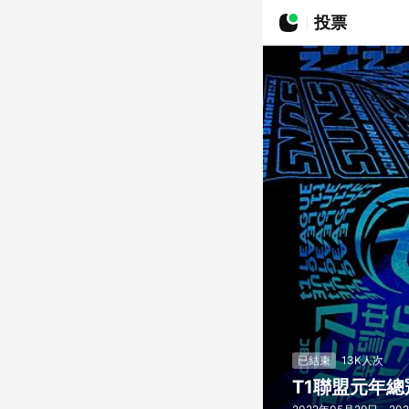
投票
已結束
13K人次
T1聯盟元年總