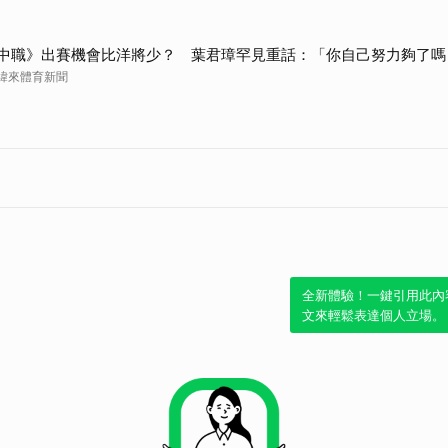
中職》出賽機會比洋將少？ 葉君璋罕見重話：「你自己努力夠了嗎
緯來體育新聞
全新體驗！一鍵引用此內
文來輕鬆表達個人立場。