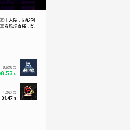
的臺中太陽，挑戰例
總冠軍賽場場直播，陪
9,509
票
68.53
%
4,367
票
31.47
%