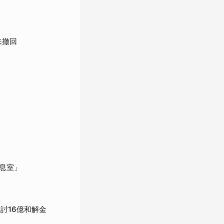
未撤回
息室」
討16億和解金