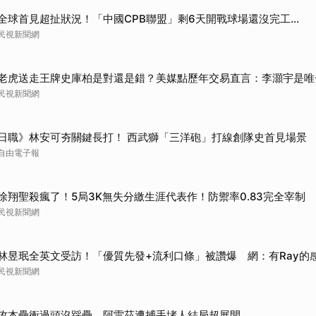
全球首見超扯狀況！「中國CPB聯盟」剩6天開戰球場還沒完工...
民視新聞網
老虎送走王牌史庫柏是對還是錯？美媒點歷年交易直言：李灝宇是唯
民視新聞網
日職》林安可夯關鍵長打！ 西武獅「三洋砲」打線創隊史首見場景
自由電子報
徐翔聖殺瘋了！5局3K無失分繳生涯代表作！防禦率0.83完全宰制
民視新聞網
林昱珉全英文受訪！「優質先發+流利口條」被讚爆 網：有Ray的
民視新聞網
攻本壘衝過頭沒踩壘 阿雷茲遭捕手堵人結局超展開