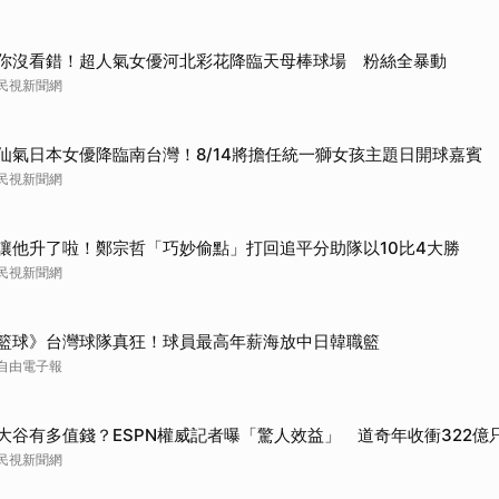
你沒看錯！超人氣女優河北彩花降臨天母棒球場 粉絲全暴動
民視新聞網
仙氣日本女優降臨南台灣！8/14將擔任統一獅女孩主題日開球嘉賓
民視新聞網
讓他升了啦！鄭宗哲「巧妙偷點」打回追平分助隊以10比4大勝
民視新聞網
籃球》台灣球隊真狂！球員最高年薪海放中日韓職籃
自由電子報
大谷有多值錢？ESPN權威記者曝「驚人效益」 道奇年收衝322億
民視新聞網