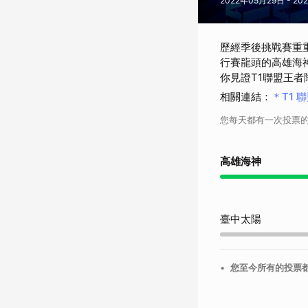
2022年05月29日 - 2
歷經季後挑戰賽重
行賽龍頭的高雄海神
你見證T1聯盟王者
相關連結
：
＊T1
您每天都有一次投票
高雄海神
臺中太陽
•
您至今所有的投票