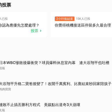
的投票
K人已投
2小時後結束
15K人已投
你認為應優先怎麼處理？
你覺得桃機接送區停留多久最合理
投票
日本WBC慘敗後爆衝突？球員爆料休息室內幕 連大谷翔平也吐槽
鏡報
大谷翔平升格二寶爸後變了！改開千萬賓利、比賽結束秒回家陪孩子
媽媽寶寶
連敗不止搞丟勝利方程式 美媒點出道奇3大崩壞
太報