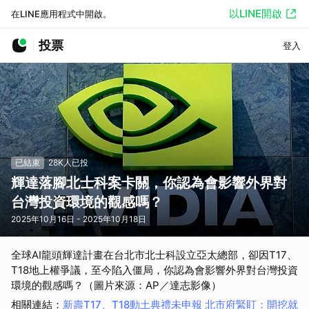
以LINE開啟
在LINE應用程式中開啟。
投票
登入
已結束
28K人已投
輝達落腳北士科案卡關，你認為會影響外界對
台灣投資環境的觀感嗎？
2025年10月16日 - 2025年10月18日
全球AI龍頭輝達計畫在台北市北士科設立亞太總部，卻因T17、
T18地上權爭議，至今陷入僵局，你認為會影響外界對台灣投資
環境的觀感嗎？（圖片來源：AP／達志影像）
相關連結
：
新壽T17、T18動土典禮未申報 北市府緊盯：開挖就