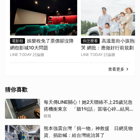
娛樂稅免了票價卻沒降
高溫逛街小孩熱到
電影怨
你怎麼看
網怨影城10大問題
哭 網批：應做好行前規劃
LINE TODAY 討論牆
LINE TODAY 討論牆
查看更多
猜你喜歡
每天傳LINE關心！她2天聯絡不上25歲兒急
搭機衝東京 「聽1句話」當場心碎...結局看
哭網
鏡報
熊本強震台灣「捐一物」神救援 日網見物
資、捐款喊：給台灣統治算了