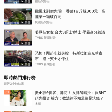
影音
鏡新聞影音
颱風未到價先漲! 香菜1台斤飆300元 高
麗菜一顆破百元
影音
民視新聞影音
姜厚任女友 台大3碩士1博士 學霸身分惹議
TVBS 新聞影音
影音
恐怖！剛起步就失控 特斯拉衝進光華夜
市 撞上賓士才停住
影音
TVBS 新聞影音
即時熱門排行榜
最近3小時結果
01
搬4億給掮客、港商！ 女律師瞎扯：買BNT
須先投資 檢方：教法律不知道這是洗錢？
太報