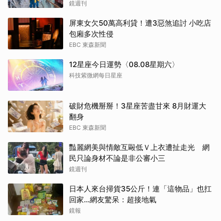
鏡週刊
取消
屏東女欠50萬高利貸！遭3惡煞追討 小吃店
包廂多次性侵
EBC 東森新聞
12星座今日運勢〈08.08星期六〉
科技紫微網每日星座
破財危機掰掰！3星座苦盡甘來 8月財運大
翻身
EBC 東森新聞
豔麗網美與情敵互毆低Ｖ上衣遭扯走光 網
民只論身材不論是非公審小三
鏡週刊
日本人來台掃貨35公斤！連「這物品」也扛
回家...網友驚呆：超接地氣
鏡報