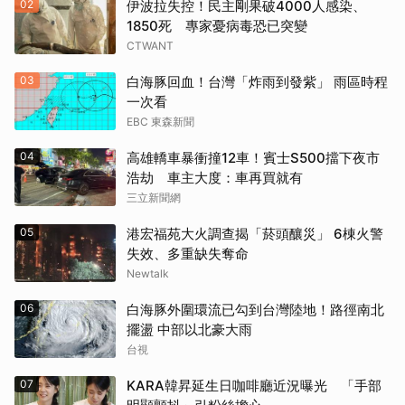
02
伊波拉失控！民主剛果破4000人感染、
1850死 專家憂病毒恐已突變
CTWANT
03
白海豚回血！台灣「炸雨到發紫」 雨區時程
一次看
EBC 東森新聞
04
高雄轎車暴衝撞12車！賓士S500擋下夜市
浩劫 車主大度：車再買就有
三立新聞網
05
港宏福苑大火調查揭「菸頭釀災」 6棟火警
失效、多重缺失奪命
Newtalk
06
白海豚外圍環流已勾到台灣陸地！路徑南北
擺盪 中部以北豪大雨
台視
07
KARA韓昇延生日咖啡廳近況曝光 「手部