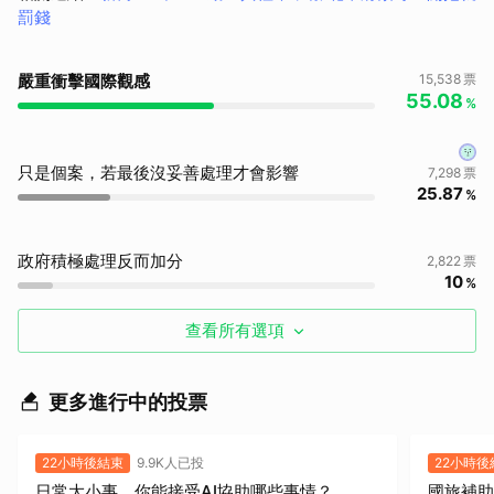
罰錢
嚴重衝擊國際觀感
15,538
票
55.08
%
您
只是個案，若最後沒妥善處理才會影響
7,298
票
25.87
%
政府積極處理反而加分
2,822
票
10
%
查看所有選項
更多進行中的投票
22小時後結束
9.9K人已投
22小時後
日常大小事，你能接受AI協助哪些事情？
國旅補助