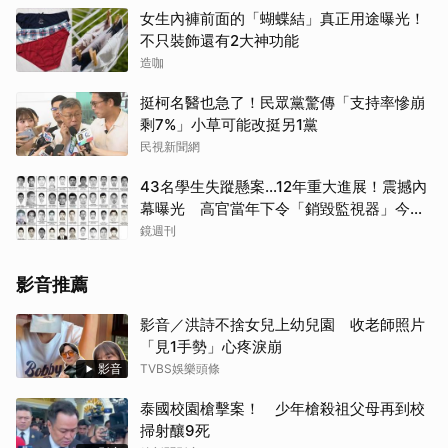
女生內褲前面的「蝴蝶結」真正用途曝光！
不只裝飾還有2大神功能
造咖
挺柯名醫也急了！民眾黨驚傳「支持率慘崩
剩7%」小草可能改挺另1黨
民視新聞網
43名學生失蹤懸案...12年重大進展！震撼內
幕曝光 高官當年下令「銷毀監視器」今遭
逮
鏡週刊
影音推薦
影音／洪詩不捨女兒上幼兒園 收老師照片
「見1手勢」心疼淚崩
影音
TVBS娛樂頭條
泰國校園槍擊案！ 少年槍殺祖父母再到校
掃射釀9死