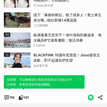
明顯顫抖」引粉絲擔心
ETtoday星光雲
08
擋下「暴衝特斯拉」救了很多人！賓士車主
身分曝…他社群擁1.4萬追蹤
三立新聞網
09
歐洲避暑天堂失守！地中海熱到像溫泉 海
水飆高8℃遊客傻眼：無法消暑
CTWANT
10
BLACKPINK 10週年惹眾怒！Jisoo發長文
道歉：對不起讓你們失望
自由電子報
全新體驗！一鍵引用此內容，透過發布貼
可以轉發或引用此內容至自己的貼文中，
文來輕鬆表達個人立場。
來發表您的評論或觀點。
115
121
類別