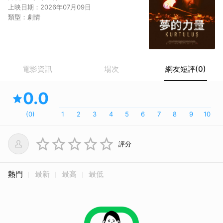
上映日期：
2026年07月09日
類型：
劇情
電影資訊
場次
網友短評(0)
取消
0.0
(
0
)
1
2
3
4
5
6
7
8
9
10
評分
熱門
最新
最高
最低