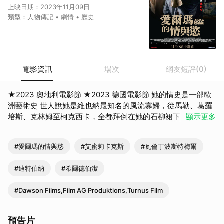
上映日期：
2023年11月09日
類型：
人物傳記 • 劇情 • 歷史
電影資訊
場次
網友短評(0)
★2023 奧地利電影節 ★2023 德國電影節 她的情史是一部歐
洲藝術史 世人說她是維也納最知名的風流寡婦，從馬勒、葛羅
培斯、克林姆至柯克西卡，全都拜倒在她的石柳裙下，她的美
顯示更多
麗是男人追尋的繆斯；她的自由奔放、恣意縱情是藝術家創作
的泉源，她是古斯塔夫・馬勒的遺孀愛爾瑪・馬勒。馬勒說
#愛爾瑪的情與慾
#艾蜜莉卡克斯
#瓦倫丁波斯特梅爾
「一個家只能有一個作曲家」於是她隱藏自己的音樂天分，在
婚後扮演賢內助，直到馬勒離世，她仍堅守著「馬勒之妻」的
#迪特伯納
#希爾德伯潔
名份。1912年的春天，愛爾瑪邂逅了青年藝術家奧斯卡・柯克
西卡並且墜入愛河，傳世鉅作「風中的新娘」於是誕生。然
#Dawson Films,Film AG Produktions,Turnus Film
而，在兩人愛得難分難捨之際，愛爾瑪也同時與德國建築師情
人華特・葛羅培斯藕斷絲連。周旋在眾情人之間
預告片