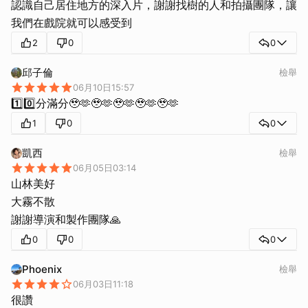
認識自己居住地方的深入片，謝謝找樹的人和拍攝團隊，讓
我們在戲院就可以感受到
2
0
0
邱子倫
檢舉
06月10日15:57
1️⃣0️⃣分滿分🥹🫶🥹🫶🥹🫶🥹🫶🥹🫶
1
0
0
凱西
檢舉
06月05日03:14
山林美好
大霧不散
謝謝導演和製作團隊🙏
0
0
0
Phoenix
檢舉
06月03日11:18
很讚