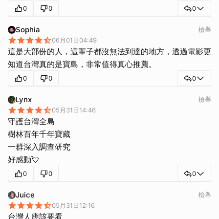
0
0
0
Sophia
檢舉
06月01日04:49
這是大部份的人，這輩子都沒無法到達的地方，透過電影更
知道台灣真的是寶島，非常值得真心推薦。
0
0
0
Lynx
檢舉
05月31日14:46
守護台灣全島
樹林百年千年寶藏
一群深入調查研究
好感動💘
0
0
0
Juice
檢舉
05月31日12:16
台灣人應該要看