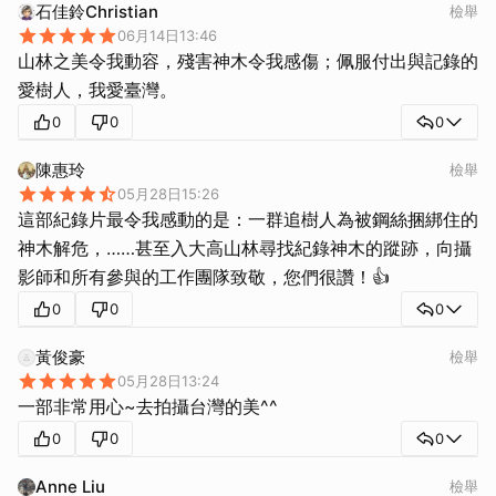
石佳鈴Christian
檢舉
06月14日13:46
山林之美令我動容，殘害神木令我感傷；佩服付出與記錄的
愛樹人，我愛臺灣。
0
0
0
陳惠玲
檢舉
05月28日15:26
這部紀錄片最令我感動的是：一群追樹人為被鋼絲捆綁住的
神木解危，……甚至入大高山林尋找紀錄神木的蹤跡，向攝
影師和所有參與的工作團隊致敬，您們很讚！👍
0
0
0
黃俊豪
檢舉
05月28日13:24
一部非常用心~去拍攝台灣的美^^
0
0
0
Anne Liu
檢舉