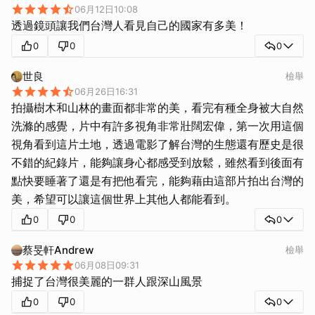
06月12日10:08
透過鏡頭讓我們台灣人看見自己的國家有多美！
0
0
0
世良
檢舉
06月26日16:31
拍攝樹木和山林的畫面都非常的美，看完有種全身被大自然
洗滌的感覺，片中有許多視角非常壯闊宏偉，第一次用這個
視角看到這片土地，透過電影了解台灣的生態還有歷史是很
不錯的紀錄片，能夠讓身心都感受到放鬆，雖然看到後面有
點快要睡著了還是有把他看完，能夠藉由這部片拍出台灣的
美，希望可以讓這個世界上其他人都能看到。
0
0
0
蔡旻軒Andrew
檢舉
06月08日09:31
捕捉了台灣很美麗的一群人跟深山風景
0
0
0