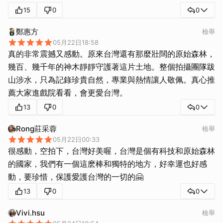
15
0
0
鄭惠方
檢舉
05月22日18:58
真的非常震撼又感動。原來台灣還有那麼壯闊的原始森林，
幾百、幾千年的神木靜靜守護著這片土地。整個拍攝團隊跋
山涉水，只為記錄珍貴自然，專業與熱情讓人敬佩。真心推
薦大家進戲院看看，會更愛台灣。
13
0
0
Rong莊采蓉
檢舉
05月22日00:33
很感動，空拍下，台灣好美喔，台灣是個有科技和原始森林
的國家，我們有一個這麽棒和獨特的地方，好幸運也好感
動，要珍惜，保護愛護台灣的一切的🤗
13
0
0
Vivi.hsu
檢舉