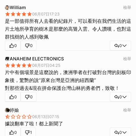
William
檢舉
06月07日17:23
是一部值得所有人去看的紀錄片，可以看到在我們生活的這
片土地所孕育的樹木是那麼的高聳入雲、令人讚嘆，也對這
群找樹的人感到敬佩
0
0
0
ANAHEIM ELECTRONICS
檢舉
06月07日04:25
片中有個場景是這麼說的，澳洲學者在打破對台灣的刻板印
象後，驚艷的說“原來台灣是亞洲的紐西蘭”
對那些過去&現在拼命保護台灣山林的勇者們，致敬！
0
0
0
婷媮
檢舉
06月13日07:15
據說翻車了啦！都上新聞了
0
1
0