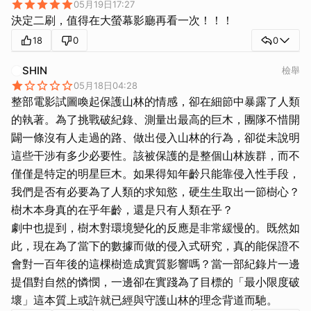
05月19日17:27
決定二刷，值得在大螢幕影廳再看一次！！！
18
0
0
SHIN
檢舉
05月18日04:28
整部電影試圖喚起保護山林的情感，卻在細節中暴露了人類
的執著。為了挑戰破紀錄、測量出最高的巨木，團隊不惜開
闢一條沒有人走過的路、做出侵入山林的行為，卻從未說明
這些干涉有多少必要性。該被保護的是整個山林族群，而不
僅僅是特定的明星巨木。如果得知年齡只能靠侵入性手段，
我們是否有必要為了人類的求知慾，硬生生取出一節樹心？
樹木本身真的在乎年齡，還是只有人類在乎？
劇中也提到，樹木對環境變化的反應是非常緩慢的。既然如
此，現在為了當下的數據而做的侵入式研究，真的能保證不
會對一百年後的這棵樹造成實質影響嗎？當一部紀錄片一邊
提倡對自然的憐憫，一邊卻在實踐為了目標的「最小限度破
壞」這本質上或許就已經與守護山林的理念背道而馳。