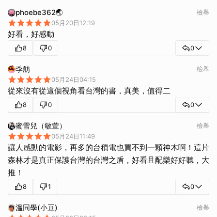
phoebe362🌏
檢舉
05月20日12:19
好看，好感動
8
0
0
季舫
檢舉
05月24日04:15
從來沒有從這個視角看台灣的書，真美，值得二
8
0
0
蜜雪兒（敏萱）
檢舉
05月24日11:49
讓人感動的電影，再多的台積電也買不到一顆神木啊！這片
森林才是真正保護台灣的台灣之盾，好看且配樂好好聽，大
推！
8
1
0
溫同學(小豆)
檢舉