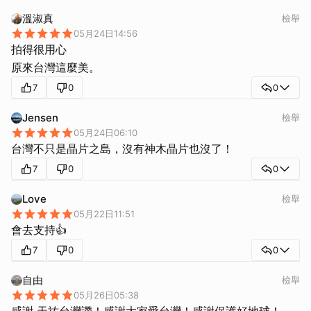
溫淑真
檢舉
05月24日14:56
拍得很用心
原來台灣這麼美。
7
0
0
Jensen
檢舉
05月24日06:10
台灣不只是晶片之島，沒有神木晶片也沒了！
7
0
0
Love
檢舉
05月22日11:51
取消
會去支持👍
7
0
0
自由
檢舉
05月26日05:38
感謝 天祐台灣讚！感謝大家愛台灣！感謝保護好地球！