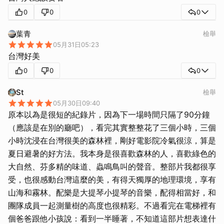
0
0
0
葉青
檢舉
05月31日05:23
台灣好美
0
0
0
St
檢舉
05月30日09:40
原本以為是很短的紀錄片，因為下一場時間只隔了90分鐘
（應該是在別的廳吧），看完其實整整花了三個小時，三個
小時沈浸在台灣很美的森林裡，剛好電影院冷氣很涼，算是
夏日避暑的好方法。我本身是很喜歡森林的人，喜歡綠色的
大自然、芬多精的味道、蟲鳴鳥叫的聲音。整部片我都很享
受，也很感動台灣這麼的美，有得天獨厚的地理環境，享有
山海和霧林。配樂是大提琴小提琴的音樂，配得相當好，和
團隊成員一起測量樹的高度也很精彩。不過看完在電梯裡有
個爸爸跟他小孩說：看到一半睡著，不知道這部片想表達什