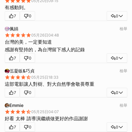
05月20日09:15
有感動到。
7
0
0
佩娟
檢舉
05月26日04:48
台灣的美，一定要知道
感謝有堅持的，為台灣留下感人的記錄
7
0
0
伍凝皈&巧貞
檢舉
05月25日18:33
這部電影讓人對樹、對大自然學會敬畏尊重
7
0
0
Emmie
檢舉
05月25日04:07
好看 太棒 請導演繼續做更好的作品謝謝
7
0
0