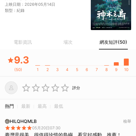
上映日期：
2026年05月14日
類型：
紀錄
電影資訊
場次
網友短評(50)
9.3
(
50
)
1
2
3
4
5
6
7
8
9
10
評分
熱門
最新
最高
最低
HILQHQMLB
檢舉
05月20日07:30
臺灣是很美，很值得珍惜的島嶼，看完好感動，推薦！