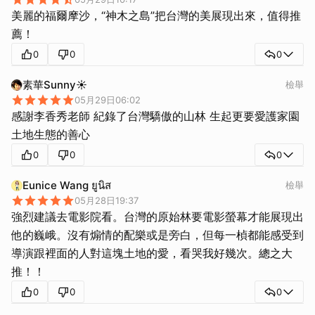
美麗的福爾摩沙，“神木之島”把台灣的美展現出來，值得推
薦！
0
0
0
素華Sunny☀️
檢舉
05月29日06:02
感謝李香秀老師 紀錄了台灣驕傲的山林 生起更要愛護家園
土地生態的善心
0
0
0
Eunice Wang ยูนิส
檢舉
05月28日19:37
強烈建議去電影院看。台灣的原始林要電影螢幕才能展現出
他的巍峨。沒有煽情的配樂或是旁白，但每一楨都能感受到
導演跟裡面的人對這塊土地的愛，看哭我好幾次。總之大
推！！
0
0
0