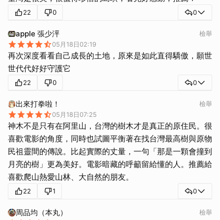
22
0
0
apple 張少泙
檢舉
05月18日02:19
再次深度看看自己成長的土地，原來是如此直得驕傲，願世
世代代好好守護它
22
0
0
出來打拳啦！
檢舉
05月18日07:25
神木不是只有在阿里山，台灣的樹木才是真正的原住民。很
喜歡電影的角度，同時也試圖平衡著在找台灣最高樹與原物
民祖靈間的傳說。比起實際的丈量，一句「那是一顆會撞到
月亮的樹」更為美好。電影暗藏的呼籲留給懂的人。推薦給
喜歡爬山熱愛山林、大自然的朋友。
22
1
0
周品均（本丸）
檢舉