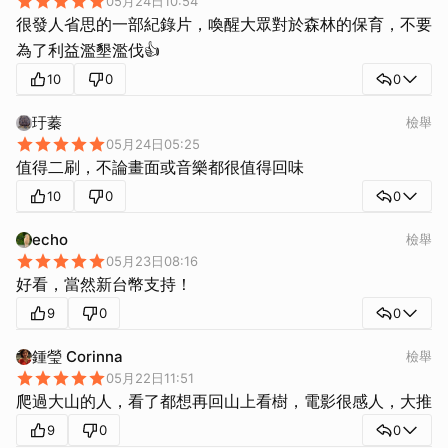
05月24日10:54
很發人省思的一部紀錄片，喚醒大眾對於森林的保育，不要
為了利益濫墾濫伐👍
10
0
0
玗蓁
檢舉
05月24日05:25
值得二刷，不論畫面或音樂都很值得回味
10
0
0
echo
檢舉
05月23日08:16
好看，當然新台幣支持！
9
0
0
鍾瑩 Corinna
檢舉
05月22日11:51
爬過大山的人，看了都想再回山上看樹，電影很感人，大推
9
0
0