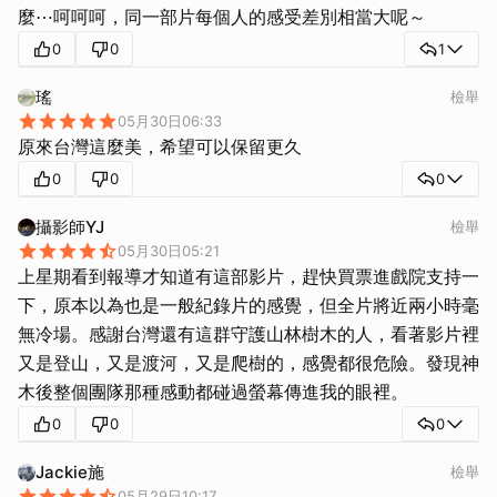
麼⋯呵呵呵，同一部片每個人的感受差別相當大呢～
0
0
1
瑤
檢舉
05月30日06:33
原來台灣這麼美，希望可以保留更久
0
0
0
攝影師YJ
檢舉
05月30日05:21
上星期看到報導才知道有這部影片，趕快買票進戲院支持一
下，原本以為也是一般紀錄片的感覺，但全片將近兩小時毫
無冷場。感謝台灣還有這群守護山林樹木的人，看著影片裡
又是登山，又是渡河，又是爬樹的，感覺都很危險。發現神
木後整個團隊那種感動都碰過螢幕傳進我的眼裡。
0
0
0
Jackie施
檢舉
05月29日10:17