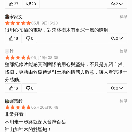
37
20
2
宋家文
檢舉
05月19日15:20
很用心拍攝的電影，對森林樹木有更深一層的瞭解。
16
0
0
竹
檢舉
05月19日08:35
整部紀錄片能感受到團隊的用心與堅持，不只是介紹自然、
找樹，更藉由救樹傳遞對土地的情感與敬意，讓人看完後十
分感動。
16
0
0
羅慧齡
檢舉
05月20日10:48
非常好看！
不用走一步路就深入台灣百岳
神山加神木的雙響炮！