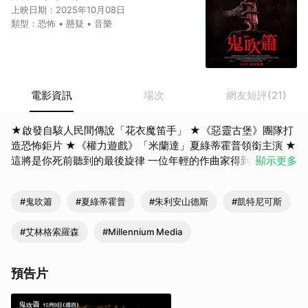
上映日期：
2025年10月08日
類型：
恐怖 • 懸疑 • 音樂
電影資訊
場次
網友短評(21)
★啟發自駭人民間傳說「花衣魔笛手」 ★《惡靈古堡》團隊打
造恐怖鉅片 ★《權力遊戲》「米蘭達」夏綠蒂霍普領銜主演 ★
這將是你死前聽到的最後旋律 一位年輕的作曲家得到千載難逢
顯示更多
的機會，要負責完成她過世導師所遺留下來的協奏曲，但她很
快就發現演奏這首曲子將帶來致命的後果，她也漸漸發掘出這
#鬼吹簫
#夏綠蒂霍普
#朱利安山德斯
#凱特尼可斯
段旋律令人不安的起源，以及隱藏在背後的黑暗力量……。 車
庫娛樂臉書: https://www.facebook.com/garageplay.tw 電影
#艾林格索羅森
#Millennium Media
官網: https://garageplay.tw/movie/content/4995
預告片