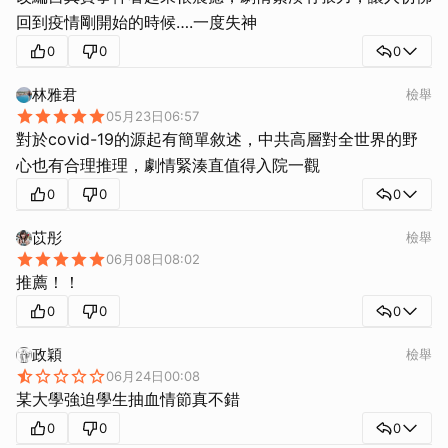
回到疫情剛開始的時候….一度失神
0
0
0
林雅君
檢舉
05月23日06:57
對於covid-19的源起有簡單敘述，中共高層對全世界的野
心也有合理推理，劇情緊湊直值得入院一觀
0
0
0
苡彤
檢舉
06月08日08:02
推薦！！
0
0
0
政穎
檢舉
06月24日00:08
某大學強迫學生抽血情節真不錯
0
0
0