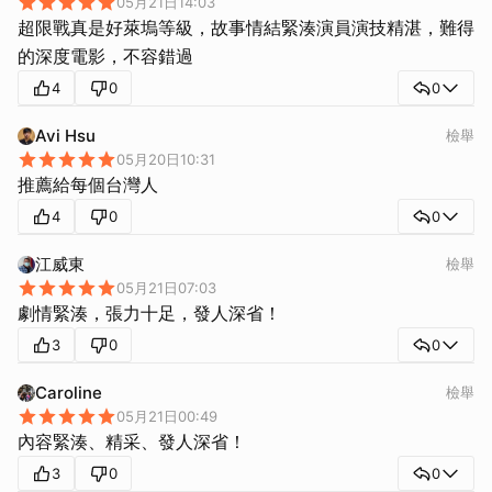
05月21日14:03
超限戰真是好萊塢等級，故事情結緊湊演員演技精湛，難得
的深度電影，不容錯過
4
0
0
Avi Hsu
檢舉
05月20日10:31
推薦給每個台灣人
4
0
0
江威東
檢舉
取消
05月21日07:03
劇情緊湊，張力十足，發人深省！
3
0
0
Caroline
檢舉
05月21日00:49
內容緊湊、精采、發人深省！
3
0
0