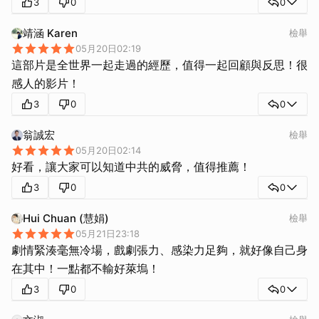
3
0
0
靖涵 Karen
檢舉
05月20日02:19
這部片是全世界一起走過的經歷，值得一起回顧與反思！很
感人的影片！
3
0
0
翁誠宏
檢舉
05月20日02:14
好看，讓大家可以知道中共的威脅，值得推薦！
3
0
0
Hui Chuan (慧娟)
檢舉
05月21日23:18
劇情緊湊毫無冷場，戲劇張力、感染力足夠，就好像自己身
在其中！一點都不輸好萊塢！
3
0
0