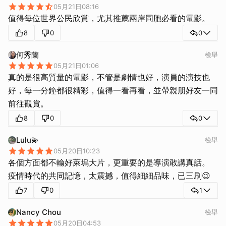
05月21日08:16
值得每位世界公民欣賞，尤其推薦兩岸同胞必看的電影。
8
0
0
何秀蘭
檢舉
05月21日01:06
真的是很高質量的電影，不管是劇情也好，演員的演技也
好，每一分鐘都很精彩，值得一看再看，並帶親朋好友一同
前往觀賞。
8
0
0
Lulu💫
檢舉
05月20日10:23
各個方面都不輸好萊塢大片，更重要的是導演敢講真話。
疫情時代的共同記憶，太震撼，值得細細品味，已三刷😉
7
0
1
Nancy Chou
檢舉
05月20日04:53