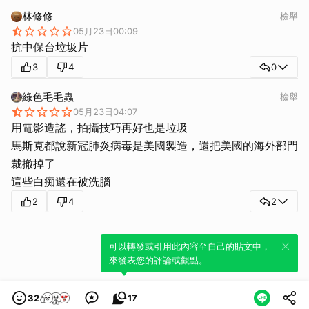
林修修
檢舉
05月23日00:09
抗中保台垃圾片
3
4
0
綠色毛毛蟲
檢舉
05月23日04:07
用電影造謠，拍攝技巧再好也是垃圾
馬斯克都說新冠肺炎病毒是美國製造，還把美國的海外部門
裁撤掉了
這些白痴還在被洗腦
2
4
2
可以轉發或引用此內容至自己的貼文中，
來發表您的評論或觀點。
32
17