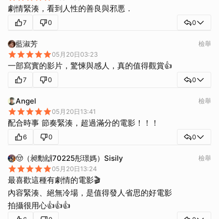
劇情緊湊，看到人性的善良與邪悪．
7
0
0
藍淑芳
檢舉
05月20日03:23
一部寫實的影片，驚悚與感人，真的值得觀賞👍
7
0
0
Angel
檢舉
05月20日13:41
配合時事 節奏緊湊，超過滿分的電影！！！
6
0
0
🤠（昶勳🙌70225彤璟媽）Sisily
檢舉
05月20日13:24
最喜歡這種有劇情的電影🎬
內容緊湊、絕無冷場，是值得發人省思的好電影
拍攝很用心👍👍👍