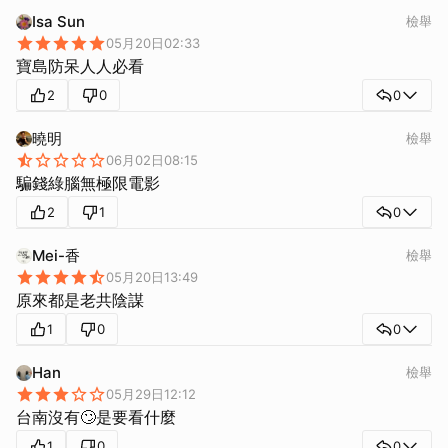
Isa Sun
檢舉
05月20日02:33
寶島防呆人人必看
2
0
0
曉明
檢舉
06月02日08:15
騙錢綠腦無極限電影
2
1
0
Mei-香
檢舉
05月20日13:49
原來都是老共陰謀
1
0
0
Han
檢舉
05月29日12:12
台南沒有🙄是要看什麼
1
0
0