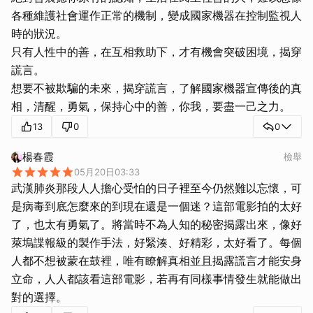
各種維護社會運作正常的機制，變成國家機器在控制監視人
時的狀況。
只有人性中的善，在互相救助下，才有機會突破困境，揭穿
謊言。
想要不被欺騙的未來，揭穿謊言，了解國家機器宣傳後的真
相，清醒，勇氣，保持心中的善，你我，要盡一己之力。
13
0
0
楊春霞
檢舉
05月20日03:33
武漢肺炎那段人人擔心受怕的日子裡至今仍然難以忘懷，可
是病毒到底怎麼來的到現在還是一個迷？這部電影拍的太好
了，也太有勇氣了。將當時不為人知的秘密揭露出來，像好
萊塢諜報級的製作手法，好緊湊、好精彩，太好看了。每個
人都不想被蒙在鼓裡，唯有瞭解真相並且揭露謊言才能安身
立命，人人都該看這部電影，若再有同樣事情發生就能做出
對的選擇。