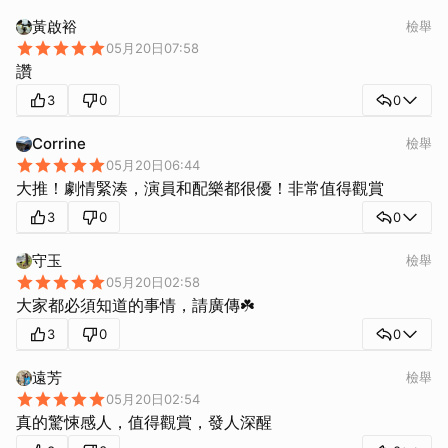
黃啟裕
檢舉
05月20日07:58
讚
3
0
0
Corrine
檢舉
05月20日06:44
大推！劇情緊湊，演員和配樂都很優！非常值得觀賞
3
0
0
守玉
檢舉
05月20日02:58
大家都必須知道的事情，請廣傳☘️
3
0
0
遠芳
檢舉
05月20日02:54
真的驚悚感人，值得觀賞，發人深醒