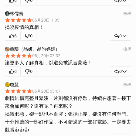
6
0
0
林儒義
檢舉
05月20日11:05
揭曉疫情的真相！
6
0
0
藝臻（品妍、品昀媽媽）
檢舉
05月20日07:37
讓更多人了解真相，以避免被謊言蒙蔽！
6
0
0
瓊慧
檢舉
05月20日05:07
劇情結構完整且緊湊，片刻都沒有停歇，持續在想著～接下
來會如何呢？還有呢？再來呢？
揭露邪惡，卻一點也不血腥；張揚正義，卻沒有任何爭鬥。
十分推薦的一部好作品，不可錯過的一部好電影。一定要去
觀賞👍👍👍