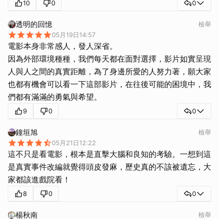
10
0
0
透明的回憶
檢舉
05月19日14:57
電影本身非常感人，發人深省。
因為外部環境種種，我們每天都在面對選擇，影片如實呈現
人與人之間的真實距離，為了身邊所愛的人努力著，願大家
也都有機會可以看一下這部影片，在往後可能的困境中，我
們都有滿滿的勇氣與希望。
9
0
0
鐘垣旭
檢舉
05月21日12:22
這不只是看電影，根本是直擊大腦和良知的考驗。一想到這
是真實事件改編就覺得頭皮發麻，歷史真的不該被遺忘，大
家都該進戲院看！
8
0
0
楊秋南
檢舉