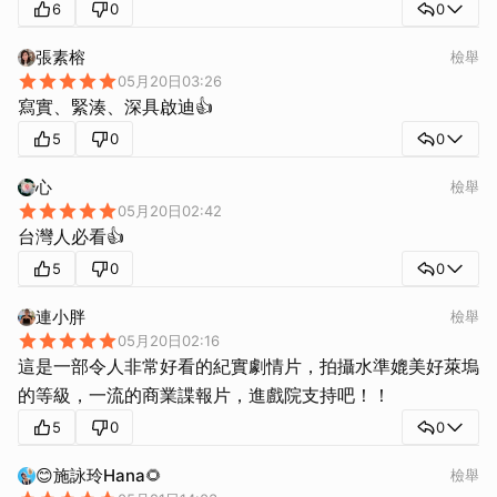
6
0
0
張素榕
檢舉
05月20日03:26
寫實、緊湊、深具啟迪👍
5
0
0
心
檢舉
05月20日02:42
台灣人必看👍
5
0
0
連小胖
檢舉
05月20日02:16
這是一部令人非常好看的紀實劇情片，拍攝水準媲美好萊塢
的等級，一流的商業諜報片，進戲院支持吧！！
5
0
0
😊施詠玲Hana🌻
檢舉