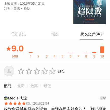
上映日期：
2026年05月21日
類型：
驚悚 • 懸疑
電影資訊
場次
網友短評(48)
9.0
(
48
)
1
2
3
4
5
6
7
8
9
10
評分
熱門
最新
最高
最低
Media 志達
檢舉
05月20日02:54
絕對會震撼你原有的認知，生活在民主社會的人，難以想像