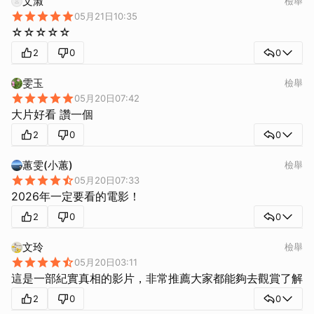
文淑
檢舉
05月21日10:35
☆☆☆☆☆
2
0
0
雯玉
檢舉
05月20日07:42
大片好看 讚一個
2
0
0
蕙雯(小蕙)
檢舉
05月20日07:33
2026年一定要看的電影！
2
0
0
文玲
檢舉
05月20日03:11
這是一部紀實真相的影片，非常推薦大家都能夠去觀賞了解
2
0
0