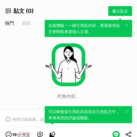
貼文 (0)
建立貼文
熱門
最新
全新體驗！一鍵引用此內容，透過發布貼
文來輕鬆表達個人立場。
尚無內容。
可以轉發或引用此內容至自己的貼文中，
來發表您的評論或觀點。
內容已至結尾。請注意，部分內容可能未顯示。
查看資訊
19