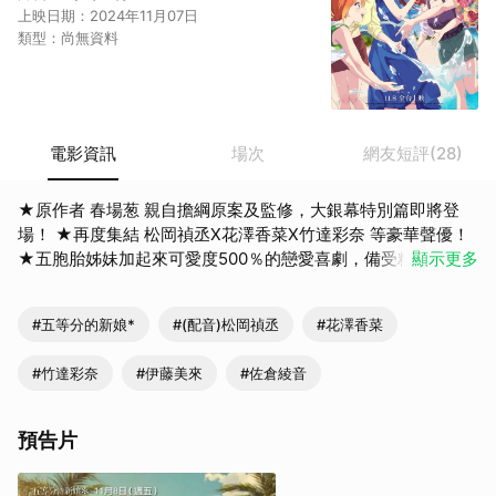
上映日期：
2024年11月07日
類型：
尚無資料
電影資訊
場次
網友短評(28)
★原作者 春場葱 親自擔綱原案及監修，大銀幕特別篇即將登
場！ ★再度集結 松岡禎丞X花澤香菜X竹達彩奈 等豪華聲優！
★五胞胎姊妹加起來可愛度500％的戀愛喜劇，備受粉絲期待
顯示更多
的新婚旅行篇！ ★日本首週突破15.5萬人次，賣座更勝《變形
金剛：源起》 身為家庭教師的上杉風太郎（松岡禎丞 配音），
#五等分的新娘*
#(配音)松岡禎丞
#花澤香菜
順利讓就要被留級、討厭讀書的美少女五胞胎姊妹畢業了。各
自朝自己的未來前進，實現夢想的五胞胎姊妹，似乎有著煩
#竹達彩奈
#伊藤美來
#佐倉綾音
惱……另一方面，風太郎和五胞胎姊妹計畫了夏威夷蜜月旅行。
在順利地進行準備之際，某件事被發現了而引起混亂！而且在
旅行地夏威夷還被捲入某個麻煩……！？ 車庫娛樂臉書:
預告片
https://www.faceb