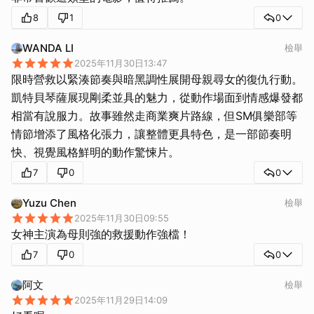
8
1
0
WANDA LI
檢舉
2025年11月30日13:47
限時營救以緊湊節奏與暗黑調性展開母親尋女的復仇行動。
凱特貝琴薩展現剛柔並具的魅力，從動作場面到情感爆發都
相當有說服力。故事雖然走商業爽片路線，但SM俱樂部等
情節增添了風格化張力，讓整體更具特色，是一部節奏明
快、視覺風格鮮明的動作驚悚片。
7
0
0
Yuzu Chen
檢舉
2025年11月30日09:55
女神主演為母則強的救援動作強檔！
7
0
0
阿文
檢舉
2025年11月29日14:09