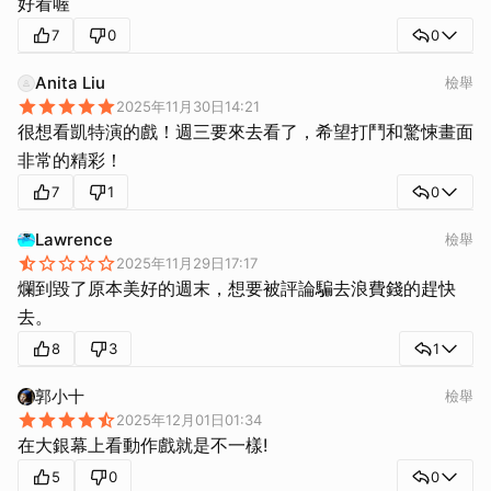
好看喔
7
0
0
Anita Liu
檢舉
2025年11月30日14:21
很想看凱特演的戲！週三要來去看了，希望打鬥和驚悚畫面
非常的精彩！
7
1
0
Lawrence
檢舉
2025年11月29日17:17
爛到毀了原本美好的週末，想要被評論騙去浪費錢的趕快
去。
8
3
1
郭小十
檢舉
2025年12月01日01:34
在大銀幕上看動作戲就是不一樣!
5
0
0