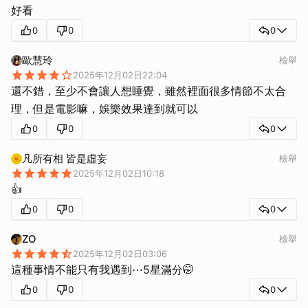
好看
0
0
0
歐慧玲
檢舉
2025年12月02日22:04
還不錯，至少不會讓人想睡覺，雖然裡面很多情節不太合
理，但是電影嘛，娛樂效果達到就可以
0
0
0
凡所有相 皆是虛妄
檢舉
2025年12月02日10:18
👍
0
0
0
ZO
檢舉
2025年12月02日03:06
這種事情不能只有我遇到⋯5星滿分🤭
0
0
0