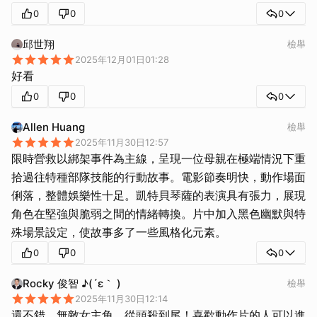
0
0
0
邱世翔
檢舉
2025年12月01日01:28
好看
0
0
0
Allen Huang
檢舉
2025年11月30日12:57
限時營救以綁架事件為主線，呈現一位母親在極端情況下重
拾過往特種部隊技能的行動故事。電影節奏明快，動作場面
俐落，整體娛樂性十足。凱特貝琴薩的表演具有張力，展現
角色在堅強與脆弱之間的情緒轉換。片中加入黑色幽默與特
殊場景設定，使故事多了一些風格化元素。
0
0
0
Rocky 俊智 ♪(´ε｀ )
檢舉
2025年11月30日12:14
還不錯，無敵女主角，從頭殺到尾！喜歡動作片的人可以進