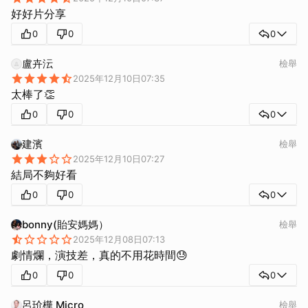
好好片分享
0
0
0
盧卉沄
檢舉
2025年12月10日07:35
太棒了👏
0
0
0
建濱
檢舉
2025年12月10日07:27
結局不夠好看
0
0
0
bonny(貽安媽媽）
檢舉
2025年12月08日07:13
劇情爛，演技差，真的不用花時間😓
0
0
0
呂玠樺 Micro
檢舉