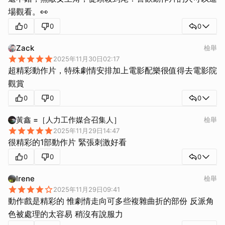
場觀看。👀
0
0
0
Zack
檢舉
2025年11月30日02:17
超精彩動作片，特殊劇情安排加上電影配樂很值得去電影院
觀賞
0
0
0
黃鑫 =［人力工作媒合召集人］
檢舉
2025年11月29日14:47
很精彩的1部動作片 緊張刺激好看
0
0
0
lrene
檢舉
2025年11月29日09:41
動作戲是精彩的 惟劇情走向可多些複雜曲折的部份 反派角
色被處理的太容易 稍沒有說服力