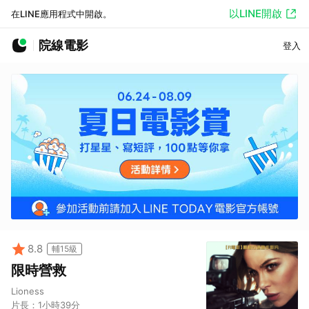
以LINE開啟
在LINE應用程式中開啟。
院線電影
登入
8.8
輔15級
限時營救
Lioness
片長：
1小時39分