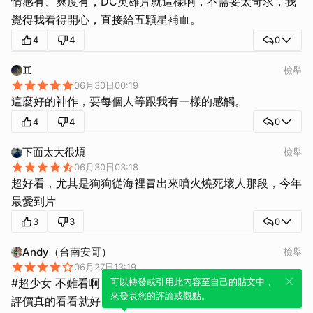
情感有、爽度有，DC英雄片就這樣啊，不需要太苛求，我
覺得我看得開心，直接給五顆星補血。
4
4
0
♊
檢舉
06月30日00:19
這麼好的神作，要每個人等跟我有一樣的感觸。
4
4
0
下面太大很煩
檢舉
06月30日03:18
超好看，尤其是狗狗從海裡冒出來噴火燒死壞人那段，今年
最愛到片
3
3
0
Andy（台南安哥）
檢舉
06月27日13:19
#超少女 不難看啊
可以轉發或引用此內容至自己的貼文中，
來發表您的評論或觀點。
評價真的看看就好