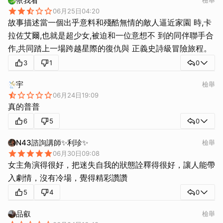
依我看
06月25日04:20
故事描述當一個出乎意料和殘酷無情的敵人逼近家園 時,卡
拉佐艾爾,也就是超少女,被迫和一位意想不 到的同伴聯手合
作,共同踏上一場跨越星際的復仇與 正義史詩級冒險旅程。
3
1
0
宇
檢舉
06月24日19:09
真的普普
6
5
0
N43諮詢講師✨利珍✨
檢舉
06月30日09:08
女主角演得很好，把迷失自我的狀態詮釋得很好，讓人能帶
入劇情，沒有冷場，覺得精彩讚讚
5
4
0
品叡
檢舉