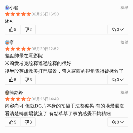
小發
檢舉
06月26日16:50
还可
5
2
0
寧
檢舉
06月29日12:52
差點帥暈在電影院
米莉愛考克詮釋邋遢詮釋的很好
後半段英雄救美打鬥場景，帶入露西的視角覺得被拯救了
5
3
0
取消
簡銘鋒
檢舉
06月26日14:49
內容尚可 但就DC片本身的拍攝手法都偏晃 有的場景還沒
看清楚轉個場就沒了 有點草草了事的感覺不夠精細
5
3
0